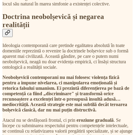
locul său natural în marea simfonie a existenței colective.
Doctrina neobolșevică și negarea
realității
Ideologia contemporană care pretinde egalitatea absolută în toate
domeniile reprezintă o revenire la doctrinele bolșevice sub o formă
aparent mai civilizată. Această gândire, pe care o putem numi
neobolșevică, neagă nu doar evidența empirică, ci însăși structura
ontologică a realității sociale.
Neobolșevicii contemporani nu mai folosesc violența fizică
pentru a impune nivelarea, ci manipularea emoțională și
retorica falsului umanism.
Ei prezintă diferențierea pe bază de
competență ca fiind „discriminare" și transformă orice
recunoaștere a excelenței într-o presupusă insultă adusă…
mediocrității. Această strategie este mai subtilă decât teroarea
bolșevică clasică, dar nu mai puțin distructivă.
Atacul nu se desfășoară frontal, ci prin
eroziune graduală
. Se
începe cu subminarea respectului pentru competențele intelectuale,
se continuă cu relativizarea valorii pregătirii specializate, și se ajunge