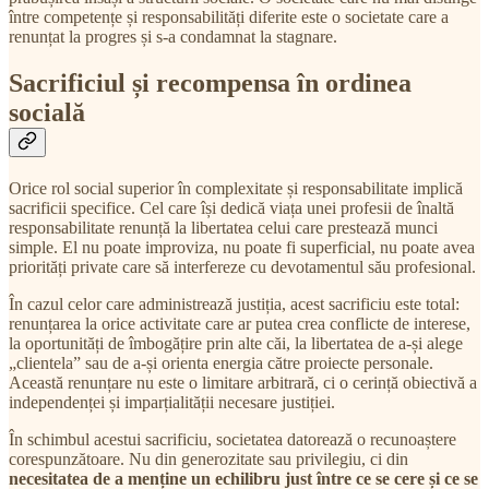
între competențe și responsabilități diferite este o societate care a
renunțat la progres și s-a condamnat la stagnare.
Sacrificiul și recompensa în ordinea
socială
Orice rol social superior în complexitate și responsabilitate implică
sacrificii specifice. Cel care își dedică viața unei profesii de înaltă
responsabilitate renunță la libertatea celui care prestează munci
simple. El nu poate improviza, nu poate fi superficial, nu poate avea
priorități private care să interfereze cu devotamentul său profesional.
În cazul celor care administrează justiția, acest sacrificiu este total:
renunțarea la orice activitate care ar putea crea conflicte de interese,
la oportunități de îmbogățire prin alte căi, la libertatea de a-și alege
„clientela” sau de a-și orienta energia către proiecte personale.
Această renunțare nu este o limitare arbitrară, ci o cerință obiectivă a
independenței și imparțialității necesare justiției.
În schimbul acestui sacrificiu, societatea datorează o recunoaștere
corespunzătoare. Nu din generozitate sau privilegiu, ci din
necesitatea de a menține un echilibru just între ce se cere și ce se