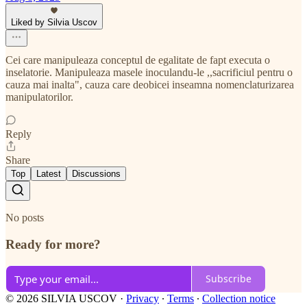
Liked by Silvia Uscov
Cei care manipuleaza conceptul de egalitate de fapt executa o
inselatorie. Manipuleaza masele inoculandu-le ,,sacrificiul pentru o
cauza mai inalta", cauza care deobicei inseamna nomenclaturizarea
manipulatorilor.
Reply
Share
Top
Latest
Discussions
No posts
Ready for more?
Subscribe
© 2026 SILVIA USCOV
·
Privacy
∙
Terms
∙
Collection notice