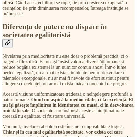
oferă
. Când acest echilibru se rupe, fie prin creșterea exagerată a
cerințelor, fie prin diminuarea recompenselor, întreaga instituție se
prăbușește.
Diferența de putere nu dispare în
societatea egalitaristă
Nivelarea prin mediocritate nu este doar o problemă practică, ci o
tragedie filozofică. Ea neagă însăși valorea diversității umane și
reduce bogăția existenței la un numitor comun anost. Într-o lume
perfect egalizată, nu ar mai exista stimulente pentru dezvoltarea
talentelor excepționale, nu ar mai fi nevoie de efort susținut pentru
atingerea excelenței, nu ar mai exista măcar conceptul de progres.
Această viziune uniformizatoare trădează o neînțelegere profundă a
naturii umane.
Omul nu aspiră la mediocritate, ci la excelență. El
nu își găsește împlinirea în identitatea cu masă, ci în dezvoltarea
unicității sale
. O societate care înăbușă aceste aspirații naturale
creează nu egalitate, ci frustrare universală.
Mai mult, nivelarea absolută este în sine o imposibilitate logică.
Chiar și în cea mai egalitaristă societate, vor exista cei care