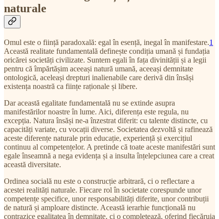
naturale
Omul este o ființă paradoxală: egal în esență, inegal în manifestare.
1
Această realitate fundamentală definește condiția umană și fundația
oricărei societăți civilizate. Suntem egali în fața divinității și a legii
pentru că împărtășim aceeași natură umană, aceeași demnitate
ontologică, aceleași drepturi inalienabile care derivă din însăși
existența noastră ca ființe raționale și libere.
Dar această egalitate fundamentală nu se extinde asupra
manifestărilor noastre în lume. Aici, diferența este regula, nu
excepția. Natura însăși ne-a înzestrat diferit: cu talente distincte, cu
capacități variate, cu vocații diverse. Societatea dezvoltă și rafinează
aceste diferențe naturale prin educație, experiență și exercițiul
continuu al competențelor. A pretinde că toate aceste manifestări sunt
egale înseamnă a nega evidența și a insulta înțelepciunea care a creat
această diversitate.
Ordinea socială nu este o construcție arbitrară, ci o reflectare a
acestei realități naturale. Fiecare rol în societate corespunde unor
competențe specifice, unor responsabilități diferite, unor contribuții
de natură și amploare distincte. Această ierarhie funcțională nu
contrazice egalitatea în demnitate, ci o completează, oferind fiecăruia