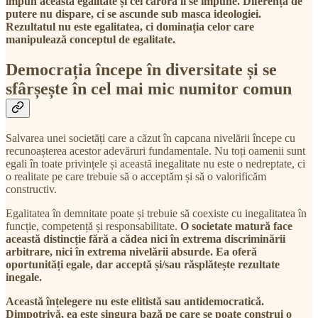
impun această egalitate și cei cărora li se impune. Diferența de
putere nu dispare, ci se ascunde sub masca ideologiei.
Rezultatul nu este egalitatea, ci dominația celor care
manipulează conceptul de egalitate.
Democrația începe în diversitate și se
sfârșește în cel mai mic numitor comun
Salvarea unei societăți care a căzut în capcana nivelării începe cu
recunoașterea acestor adevăruri fundamentale. Nu toți oamenii sunt
egali în toate privințele și această inegalitate nu este o nedreptate, ci
o realitate pe care trebuie să o acceptăm și să o valorificăm
constructiv.
Egalitatea în demnitate poate și trebuie să coexiste cu inegalitatea în
funcție, competență și responsabilitate.
O societate matură face
această distincție fără a cădea nici în extrema discriminării
arbitrare, nici în extrema nivelării absurde. Ea oferă
oportunități egale, dar acceptă și/sau răsplătește rezultate
inegale.
Această înțelegere nu este elitistă sau antidemocratică.
Dimpotrivă, ea este singura bază pe care se poate construi o