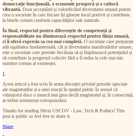
democrație funcțională, o economie prosperă și o cultură
vibrantă.
Doar acceptând și valorificând diversitatea umană putem
crea o societate în care fiecare își găsește locul potrivit și contribuie
la binele comun conform capacităților sale naturale.
În final, respectul pentru diferențele de competență și
responsabilitate nu diminuează respectul pentru ființa umană,
ci îi oferă expresia sa cea mai completă.
O societate care prețuiește
atât egalitatea fundamentală, cât și diversitatea manifestărilor umane,
este o societate care permite fiecăruia să-și împlinească potențialul și
să contribuie la progresul colectiv fără a fi redus la cele mai mic
numitor comun al existenței.
1
Acest articol a fost scris în urma discuției privind pensiile speciale
ale magistraților și a unei reacții în spațiul public în sensul că
vidanjorul duce o muncă mai grea decât magistratul și, în consecință,
ar trebui remunerat corespunzător.
Thanks for reading Silvia USCOV - Law, Tech & Politics! This
post is public so feel free to share it.
Share