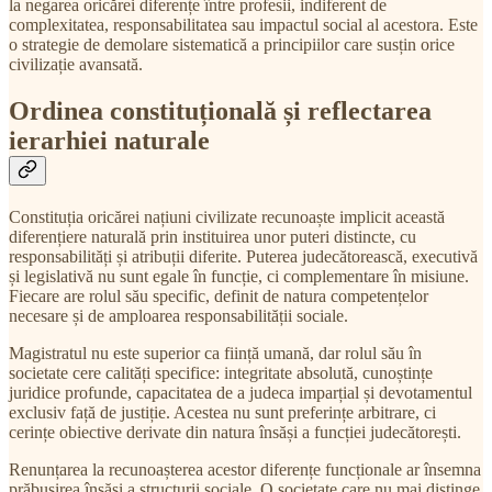
la negarea oricărei diferențe între profesii, indiferent de
complexitatea, responsabilitatea sau impactul social al acestora. Este
o strategie de demolare sistematică a principiilor care susțin orice
civilizație avansată.
Ordinea constituțională și reflectarea
ierarhiei naturale
Constituția oricărei națiuni civilizate recunoaște implicit această
diferențiere naturală prin instituirea unor puteri distincte, cu
responsabilități și atribuții diferite. Puterea judecătorească, executivă
și legislativă nu sunt egale în funcție, ci complementare în misiune.
Fiecare are rolul său specific, definit de natura competențelor
necesare și de amploarea responsabilității sociale.
Magistratul nu este superior ca ființă umană, dar rolul său în
societate cere calități specifice: integritate absolută, cunoștințe
juridice profunde, capacitatea de a judeca imparțial și devotamentul
exclusiv față de justiție. Acestea nu sunt preferințe arbitrare, ci
cerințe obiective derivate din natura însăși a funcției judecătorești.
Renunțarea la recunoașterea acestor diferențe funcționale ar însemna
prăbușirea însăși a structurii sociale. O societate care nu mai distinge