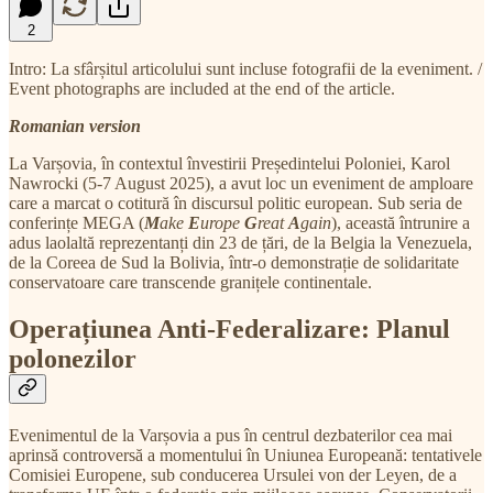
2
Intro: La sfârșitul articolului sunt incluse fotografii de la eveniment. /
Event photographs are included at the end of the article.
Romanian version
La Varșovia, în contextul învestirii Președintelui Poloniei, Karol
Nawrocki (5-7 August 2025), a avut loc un eveniment de amploare
care a marcat o cotitură în discursul politic european. Sub seria de
conferințe MEGA (
M
ake
E
urope
G
reat
A
gain
), această întrunire a
adus laolaltă reprezentanți din 23 de țări, de la Belgia la Venezuela,
de la Coreea de Sud la Bolivia, într-o demonstrație de solidaritate
conservatoare care transcende granițele continentale.
Operațiunea Anti-Federalizare: Planul
polonezilor
Evenimentul de la Varșovia a pus în centrul dezbaterilor cea mai
aprinsă controversă a momentului în Uniunea Europeană: tentativele
Comisiei Europene, sub conducerea Ursulei von der Leyen, de a