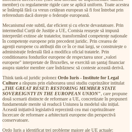
membre) cu regulamente rigide care se aplică uniform. Toate acestea
se întâmplă fără ca vreun cetățean european să fi fost întrebat prin
referendum dacă dorește o federație europeană.
Mecanismul este subtil, dar eficient și cu efecte devastatoare. Prin
intermediul Curții de Justiție a UE, Comisia reușește să impună
interpretări extinse ale tratatelor, transformând competențe naționale
în competențe europene prin precedent juridic. Prin crearea de
agenții europene cu atribuții din ce în ce mai largi, se construiește o
administrație federală fără a modifica oficial tratatele. Prin
conditionarea fondurilor europene de respectarea unor „valori
europene" interpretate de Bruxelles, se exercită un șantaj financiar
asupra statelor membre care îndrăznesc să conteste această derivă.
Think tank-ul juridic polonez
Ordo Iuris - Institute for Legal
Culture
a răspuns prin elaborarea unui studiu cuprinzător intitulat
„
THE GREAT RESET: RESTORING MEMBER STATE
SOVEREIGNTY IN THE EUROPEAN UNION
"
, care propune
două scenarii distincte de reformare a UE, concretizate în propuneri
fundamentale menite să readucă Uniunea la modelul său inițial.
Această inițiativă legislativă reprezintă cea mai cuprinzătoare
încercare de reformare a arhitecturii europene din perspectivă
conservatoare.
Ordo Iuris a identificat trei probleme majore ale UE actuale: