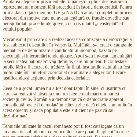
Anularea alegerilor prezidențiale românești în plină desfășurare a
reprezentat un moment fără precedent în istoria democratică. Pentru
prima dată, o țară membră UE și NATO a anulat complet un proces
electoral din motive care nu aveau legătură cu fraude dovedite sau
neregularități procedurale grave, ci cu rezultatul „neașteptat" al
votului popular.
Mecanismul prin care s-a realizat această confiscare a democrației a
fost subiectul discuțiilor în Varșovia. Mai întâi, s-a creat o campanie
mediatică de demonizare a candidatului incomod, bazată pe
speculații și interpretări tendențioase. Apoi s-au invocat „amenințări
la securitatea națională" vag definite, care nu puteau fi contestate
public fără a fi acuzat de trădare. În final, instituțiile statului au fost
mobilizate într-un efort coordonat de anulare a alegerilor, fiecare
justificându-și acțiunea prin decizia celorlalte.
Ceea ce a șocat lumea nu a fost doar faptul în sine, ci ușurința cu
care s-a realizat și absența unei rezistențe mai mari din partea
societății civile. România a demonstrat că o democrație aparent
consolidată poate fi demolată în câteva zile dacă elitele sunt unite în
acest obiectiv și dacă populația este suficient de pasivă sau
dezinformată.
Tehnicile utilizate în cazul românesc pot fi fost catalogate ca un
„manual de subminare a democrației" care poate fi aplicat în orice