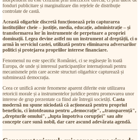
fonduri publicitare și marginalizare din rețelele de distribuție
controlate de castă.
Această oligarhie discretă funcționează prin capturarea
instituțiilor cheie – justiție, media, educație, administrație – și
transformarea lor în instrumente de perpetuare a propriei
dominații. Legea devine astfel nu un instrument al dreptății, ci o
armă în serviciul castei, utilizată pentru eliminarea adversarilor
politici și protejarea propriilor interese financiare.
Fenomenul nu este specific României, ci se regăsește în toată
Europa, de unde și interesul participanților internaționali pentru
mecanismele prin care aceste structuri oligarhice capturează și
subminează democrația.
Ceea ce unifică aceste fenomene aparent diferite este utilizarea
retoricii morale și a instrumentelor juridice pentru promovarea unor
interese de grup prezentate ca fiind ale întregii societăți.
Casta
modernă nu spune niciodată că acționează pentru propriul
beneficiu, ci întotdeauna pentru „democrație", „transparență",
„drepturile omului", „lupta împotriva corupției" sau alte
concepte care sună nobil, dar care ascund adevărata agendă.