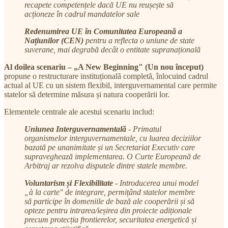
recapete competențele dacă UE nu reușește să
acționeze în cadrul mandatelor sale
Redenumirea UE în Comunitatea Europeană a
Națiunilor (CEN)
pentru a reflecta o uniune de state
suverane, mai degrabă decât o entitate supranațională
Al doilea scenariu – „A New Beginning" (Un nou început)
propune o restructurare instituțională completă, înlocuind cadrul
actual al UE cu un sistem flexibil, interguvernamental care permite
statelor să determine măsura și natura cooperării lor.
Elementele centrale ale acestui scenariu includ:
Uniunea Interguvernamentală
- Primatul
organismelor interguvernamentale, cu luarea deciziilor
bazată pe unanimitate și un Secretariat Executiv care
supraveghează implementarea. O Curte Europeană de
Arbitraj ar rezolva disputele dintre statele membre.
Voluntarism și Flexibilitate
- Introducerea unui model
„à la carte" de integrare, permițând statelor membre
să participe în domeniile de bază ale cooperării și să
opteze pentru intrarea/ieșirea din proiecte adiționale
precum protecția frontierelor, securitatea energetică și