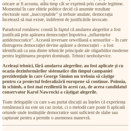
oricare ar fi aceasta, atâta timp cât se exprimă prin canale legitime.
Momentul în care elitele politice decid că anumite rezultate
electorale sunt „inacceptabile" și trebuie anulate, democrația
încetează să mai existe, indiferent de justificările invocate.
Paradoxul românesc constă în faptul că anularea alegerilor a fost
justificată prin apărarea democrației împotriva „influențelor
antidemocratice". Această inversare orwelliană a sensurilor – în care
distrugerea democrației devine apărare a democrației – a fost
identificată ca una dintre tehnicile principale ale oligarhiilor moderne
pentru legitimarea propriei dominații. Tehnici neobolșevice.
Aceleași tehnici, fără anularea alegerilor, au fost aplicate și cu
ocazia dezinformărilor sistematice din timpul campaniei
prezidențiale în care George Simion nu trebuia să câștige
pentru ca proiectul federalizării europene să continue. Polonia,
în schimb, a fost mai rezilientă în acest caz, de aceea candidatul
conservator Karol Nawrocki a câștigat alegerile.
Toate delegațiile cu care s-au purtat discuții au înțeles că experiența
românească nu este un caz izolat, ci o metodă care poate fi aplicată
oriunde unde instituțiile democratice sunt suficient de slabe sau
capturate pentru a permite o asemenea manevră.