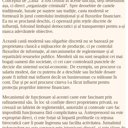
Conceptul de „castă” a fost central în aceste discuții, deși nedenumit
așa, ci direct „organizație criminală”. Spre deosebire de castele
tradiționale, bazate pe naștere sau tradiție, casta modernă se
formează în jurul controlului instituțional și al fluxurilor financiare.
Ea nu se proclamă deschis, ci operează prin rețele discrete de
influență, folosind limbajul democratici și al transparenței pentru a-și
masca adevăratele obiective.
Această castă modernă sau oligarhie discretă nu se bazează pe
proprietatea clasică a mijloacelor de producție, ci pe controlul
fluxurilor de informație, al mecanismelor de reglementare și al
repartizării resurselor publice. Membrii săi nu sunt neapărat cei mai
bogați oameni din societate, ci cei care controlează punctele de
decizie din sistemul social-economic. De exemplu, un procuror cu
salariu modest, dar cu puterea de a deschide sau închide dosare
poate fi infinit mai influent decât un businessman cu milioane în
cont. Dar și pe acel procuror cineva l-a făcut influent pentru
protecția propriilor interese financiare.
Mecanismul de funcționare al acestei caste este fascinant prin
rafinamentul său. În loc să confiște direct proprietatea privată, ea
creează un labirint de reglementări, autorizări și controale care fac
imposibilă funcționarea fără complicitatea sa. Antreprenorul nu este
expropriat direct, ci este forțat să împartă profiturile cu rețeaua
birocratică care îi poate îngreuna sau facilita activitatea. Jurnalistul
independent nu este cenzurat prin interzicere directă, ci prin tăiere de