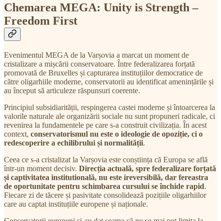
Chemarea MEGA: Unity is Strength –
Freedom First
Evenimentul MEGA de la Varșovia a marcat un moment de
cristalizare a mișcării conservatoare. Între federalizarea forțată
promovată de Bruxelles și capturarea instituțiilor democratice de
către oligarhiile moderne, conservatorii au identificat amenințările și
au început să articuleze răspunsuri coerente.
Principiul subsidiarității, respingerea castei moderne și întoarcerea la
valorile naturale ale organizării sociale nu sunt propuneri radicale, ci
revenirea la fundamentele pe care s-a construit civilizația. În acest
context,
conservatorismul nu este o ideologie de opoziție, ci o
redescoperire a echilibrului și normalității
.
Ceea ce s-a cristalizat la Varșovia este conștiința că Europa se află
într-un moment decisiv.
Direcția actuală, spre federalizare forțată
și captivitatea institutională, nu este ireversibilă, dar fereastra
de oportunitate pentru schimbarea cursului se închide rapid
.
Fiecare zi de tăcere și pasivitate consolidează pozițiile oligarhiilor
care au captat instituțiile europene și naționale.
Conservatorii europeni și-au dat seama că nu se mai pot limita la