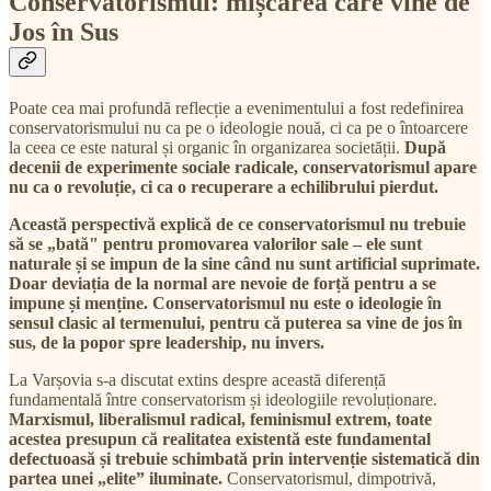
Conservatorismul: mișcarea care vine de
Jos în Sus
Poate cea mai profundă reflecție a evenimentului a fost redefinirea
conservatorismului nu ca pe o ideologie nouă, ci ca pe o întoarcere
la ceea ce este natural și organic în organizarea societății.
După
decenii de experimente sociale radicale, conservatorismul apare
nu ca o revoluție, ci ca o recuperare a echilibrului pierdut.
Această perspectivă explică de ce conservatorismul nu trebuie
să se „bată" pentru promovarea valorilor sale – ele sunt
naturale și se impun de la sine când nu sunt artificial suprimate.
Doar deviația de la normal are nevoie de forță pentru a se
impune și menține. Conservatorismul nu este o ideologie în
sensul clasic al termenului, pentru că puterea sa vine de jos în
sus, de la popor spre leadership, nu invers.
La Varșovia s-a discutat extins despre această diferență
fundamentală între conservatorism și ideologiile revoluționare.
Marxismul, liberalismul radical, feminismul extrem, toate
acestea presupun că realitatea existentă este fundamental
defectuoasă și trebuie schimbată prin intervenție sistematică din
partea unei „elite” iluminate.
Conservatorismul, dimpotrivă,