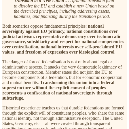
Transition to a New Union
- A gradual transition plan
to dissolve the EU and establish a new Union based on
the described principles, including addressing assets,
liabilities, and financing during the transition period.
Both scenarios oppose fundamental principles:
national
sovereignty against EU primacy, national constitutions over
judicial activism, representative democracy over technocratic
governance, subsidiarity and respect for national competencies
over centralisation, national interests over self-proclaimed EU
values, and freedom of expression over ideological control
.
The danger of forced federalisation is not only about legal or
administrative aspects. It attacks the very democratic legitimacy of
European construction. Member states did not join the EU to
become components of a federation, but for economic cooperation
and mutual benefits.
Transforming this union into a federal
superstructure without the explicit consent of peoples
represents a confiscation of national sovereignty through
subterfuge.
Historical experience teaches us that durable federations are formed
through the explicit will of constituent peoples, who share the same
national identity, not through administrative deception. The United
States, Germany, etc. – all were created through transparent
constitutional processes in which citizens were informed and