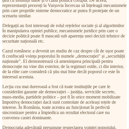
țară cu instituții slabe și o clasă politică coruptă. De aceea,
reprezentanții prezenți la Varșovia încercau să înțeleagă mecanismele
prin care propriile sisteme democratice ar putea fi protejate de un
scenariu similar.
Delegații au fost interesați de rolul rețelelor sociale și al algoritmilor
în manipularea opiniei publice, mecanismele juridice prin care o
decizie politică poate fi mascată sub aparența unei decizii tehnice de
securitate națională etc.
Cazul românesc a devenit un studiu de caz despre cât de ușor poate
fi confiscată voința poporului în numele „democrației" și „securității
naționale". El demonstrează că amenințarea principală pentru
democrație nu vine din exterior, de la regimuri ostile, ci din interior,
de la elite care consideră că știu mai bine decât poporul ce este în
interesul acestuia.
Lecția cea mai dureroasă a fost că toate instituțiile pe care le
considerăm garante ale democrației – justiția, serviciile secrete,
mass-media, partidele politice – pot fi în orice moment mobilizate
împotriva democrației dacă sunt controlate de aceleași rețele de
interese. În România, toate acestea au funcționat în perfectă
sincronizare pentru a împiedica un rezultat electoral care nu
convenea castei dominante.
Democrația adevărată presupune respectarea voinței poporului,