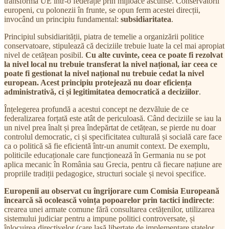
transforma UE într-o federație prin mijloace ascunse. Conservatorii
europeni, cu polonezii în frunte, se opun ferm acestei direcții,
invocând un principiu fundamental:
subsidiaritatea
.
Principiul subsidiarității, piatra de temelie a organizării politice
conservatoare, stipulează că deciziile trebuie luate la cel mai apropiat
nivel de cetățean posibil.
Cu alte cuvinte, ceea ce poate fi rezolvat
la nivel local nu trebuie transferat la nivel național, iar ceea ce
poate fi gestionat la nivel național nu trebuie cedat la nivel
european. Acest principiu protejează nu doar eficiența
administrativă, ci și legitimitatea democratică a deciziilor
.
Înțelegerea profundă a acestui concept ne dezvăluie de ce
federalizarea forțată este atât de periculoasă. Când deciziile se iau la
un nivel prea înalt și prea îndepărtat de cetățean, se pierde nu doar
controlul democratic, ci și specificitatea culturală și socială care face
ca o politică să fie eficientă într-un anumit context. De exemplu,
politicile educaționale care funcționează în Germania nu se pot
aplica mecanic în România sau Grecia, pentru că fiecare națiune are
propriile tradiții pedagogice, structuri sociale și nevoi specifice.
Europenii au observat cu îngrijorare cum Comisia Europeană
încearcă să ocolească voința popoarelor prin tactici indirecte
:
crearea unei armate comune fără consultarea cetățenilor, utilizarea
sistemului judiciar pentru a impune politici controversate, și
înlocuirea directivelor (care lasă libertate de implementare statelor