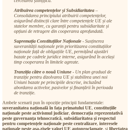
cercetarea științifică.
Atribuirea competențelor și Subsidiaritatea
–
Consolidarea principiului atribuirii competențelor,
asigurând distincții clare între competențele UE și ale
statelor membre, cu garanții pentru subsidiaritate și
opțiuni de retragere din cooperarea aprofundată.
Supremația Constituțiilor Naționale
- Susținerea
suveranității naționale prin prioritizarea constituțiilor
naționale față de obligațiile UE, permițând ajustări
bazate pe cadrele juridice interne, asigurând în același
timp cooperarea în limitele agreate.
Tranziția către o nouă Uniune
- Un plan gradual de
tranziție pentru dizolvarea UE și stabilirea unei noi
Uniuni bazate pe principiile descrise, incluzând
abordarea activelor, pasivelor și finanțării în perioada
de tranziție.
Ambele scenarii pun în opoziție principii fundamentale:
suveranitatea națională în fața primatului UE
,
constituțiile
naționale peste activismul judiciar
,
democrația reprezentativă
peste guvernanța tehnocratică
,
subsidiaritatea și respectul
pentru competențele naționale peste centralizare
,
interesele
naționale peste așa-zisele valori UE autoproclamate
, și
libertatea