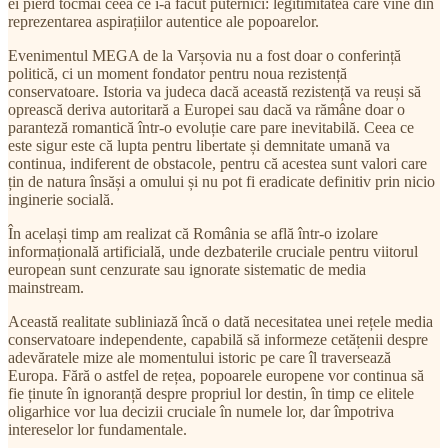
ei pierd tocmai ceea ce i-a făcut puternici: legitimitatea care vine din
reprezentarea aspirațiilor autentice ale popoarelor.
Evenimentul MEGA de la Varșovia nu a fost doar o conferință
politică, ci un moment fondator pentru noua rezistență
conservatoare. Istoria va judeca dacă această rezistență va reuși să
oprească deriva autoritară a Europei sau dacă va rămâne doar o
paranteză romantică într-o evoluție care pare inevitabilă. Ceea ce
este sigur este că lupta pentru libertate și demnitate umană va
continua, indiferent de obstacole, pentru că acestea sunt valori care
țin de natura însăși a omului și nu pot fi eradicate definitiv prin nicio
inginerie socială.
În același timp am realizat că România se află într-o izolare
informațională artificială, unde dezbaterile cruciale pentru viitorul
european sunt cenzurate sau ignorate sistematic de media
mainstream.
Această realitate subliniază încă o dată necesitatea unei rețele media
conservatoare independente, capabilă să informeze cetățenii despre
adevăratele mize ale momentului istoric pe care îl traversează
Europa. Fără o astfel de rețea, popoarele europene vor continua să
fie ținute în ignoranță despre propriul lor destin, în timp ce elitele
oligarhice vor lua decizii cruciale în numele lor, dar împotriva
intereselor lor fundamentale.