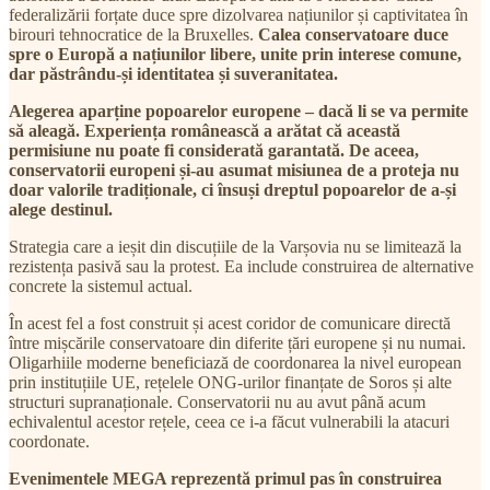
federalizării forțate duce spre dizolvarea națiunilor și captivitatea în
birouri tehnocratice de la Bruxelles.
Calea conservatoare duce
spre o Europă a națiunilor libere, unite prin interese comune,
dar păstrându-și identitatea și suveranitatea.
Alegerea aparține popoarelor europene – dacă li se va permite
să aleagă. Experiența românească a arătat că această
permisiune nu poate fi considerată garantată. De aceea,
conservatorii europeni și-au asumat misiunea de a proteja nu
doar valorile tradiționale, ci însuși dreptul popoarelor de a-și
alege destinul.
Strategia care a ieșit din discuțiile de la Varșovia nu se limitează la
rezistența pasivă sau la protest. Ea include construirea de alternative
concrete la sistemul actual.
În acest fel a fost construit și acest coridor de comunicare directă
între mișcările conservatoare din diferite țări europene și nu numai.
Oligarhiile moderne beneficiază de coordonarea la nivel european
prin instituțiile UE, rețelele ONG-urilor finanțate de Soros și alte
structuri supranaționale. Conservatorii nu au avut până acum
echivalentul acestor rețele, ceea ce i-a făcut vulnerabili la atacuri
coordonate.
Evenimentele MEGA reprezentă primul pas în construirea