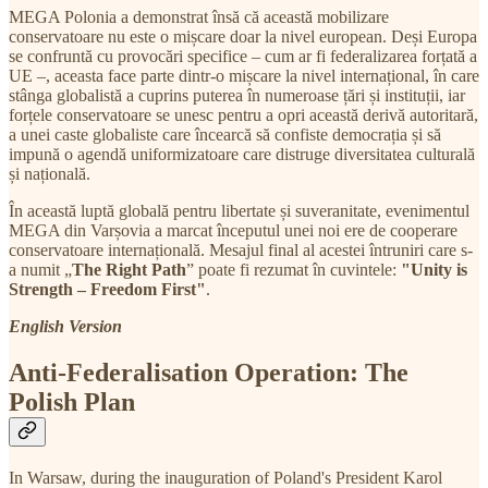
MEGA Polonia a demonstrat însă că această mobilizare
conservatoare nu este o mișcare doar la nivel european. Deși Europa
se confruntă cu provocări specifice – cum ar fi federalizarea forțată a
UE –, aceasta face parte dintr-o mișcare la nivel internațional, în care
stânga globalistă a cuprins puterea în numeroase țări și instituții, iar
forțele conservatoare se unesc pentru a opri această derivă autoritară,
a unei caste globaliste care încearcă să confiste democrația și să
impună o agendă uniformizatoare care distruge diversitatea culturală
și națională.
În această luptă globală pentru libertate și suveranitate, evenimentul
MEGA din Varșovia a marcat începutul unei noi ere de cooperare
conservatoare internațională. Mesajul final al acestei întruniri care s-
a numit „
The Right Path
” poate fi rezumat în cuvintele:
"Unity is
Strength – Freedom First"
.
English Version
Anti-Federalisation Operation: The
Polish Plan
In Warsaw, during the inauguration of Poland's President Karol