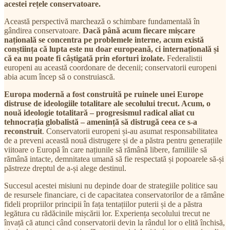
acestei rețele conservatoare.
Această perspectivă marchează o schimbare fundamentală în
gândirea conservatoare.
Dacă până acum fiecare mișcare
națională se concentra pe problemele interne, acum există
conștiința că lupta este nu doar europeană, ci internațională și
că ea nu poate fi câștigată prin eforturi izolate.
Federalistii
europeni au această coordonare de decenii; conservatorii europeni
abia acum încep să o construiască.
Europa modernă a fost construită pe ruinele unei Europe
distruse de ideologiile totalitare ale secolului trecut. Acum, o
nouă ideologie totalitară – progresismul radical aliat cu
tehnocrația globalistă – amenință să distrugă ceea ce s-a
reconstruit
. Conservatorii europeni și-au asumat responsabilitatea
de a preveni această nouă distrugere și de a păstra pentru generațiile
viitoare o Europă în care națiunile să rămână libere, familiile să
rămână intacte, demnitatea umană să fie respectată și popoarele să-și
păstreze dreptul de a-și alege destinul.
Succesul acestei misiuni nu depinde doar de strategiile politice sau
de resursele financiare, ci de capacitatea conservatorilor de a rămâne
fideli propriilor principii în fața tentațiilor puterii și de a păstra
legătura cu rădăcinile mișcării lor. Experiența secolului trecut ne
învață că atunci când conservatorii devin la rândul lor o elită închisă,