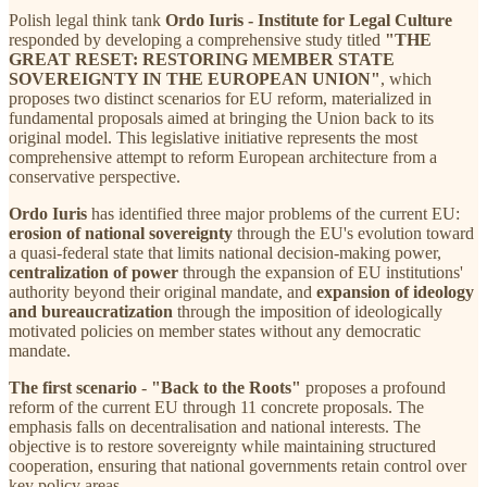
Polish legal think tank
Ordo Iuris - Institute for Legal Culture
responded by developing a comprehensive study titled
"THE
GREAT RESET: RESTORING MEMBER STATE
SOVEREIGNTY IN THE EUROPEAN UNION"
, which
proposes two distinct scenarios for EU reform, materialized in
fundamental proposals aimed at bringing the Union back to its
original model. This legislative initiative represents the most
comprehensive attempt to reform European architecture from a
conservative perspective.
Ordo Iuris
has identified three major problems of the current EU:
erosion of national sovereignty
through the EU's evolution toward
a quasi-federal state that limits national decision-making power,
centralization of power
through the expansion of EU institutions'
authority beyond their original mandate, and
expansion of ideology
and bureaucratization
through the imposition of ideologically
motivated policies on member states without any democratic
mandate.
The first scenario
-
"Back to the Roots"
proposes a profound
reform of the current EU through 11 concrete proposals. The
emphasis falls on decentralisation and national interests. The
objective is to restore sovereignty while maintaining structured
cooperation, ensuring that national governments retain control over
key policy areas.