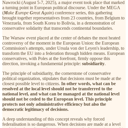
Nawrocki (August 5-7, 2025), a major event took place that marked
a turning point in European political discourse. Under the MEGA
(
M
ake
E
urope
G
reat
A
gain
) conference series, this gathering
brought together representatives from 23 countries, from Belgium to
Venezuela, from South Korea to Bolivia, in a demonstration of
conservative solidarity that transcends continental boundaries.
The Warsaw event placed at the center of debates the most heated
controversy of the moment in the European Union: the European
Commission's attempts, under Ursula von der Leyen's leadership, to
transform the EU into a federation through hidden means. European
conservatives, with Poles at the forefront, firmly oppose this
direction, invoking a fundamental principle:
subsidiarity
.
The principle of subsidiarity, the cornerstone of conservative
political organization, stipulates that decisions must be made at the
closest possible level to citizens.
In other words, what can be
resolved at the local level should not be transferred to the
national level, and what can be managed at the national level
should not be ceded to the European level. This principle
protects not only administrative efficiency but also the
democratic legitimacy of decisions.
A deep understanding of this concept reveals why forced
federalisation is so dangerous. When decisions are made at a level