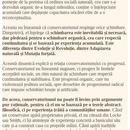
pornește de la premisa că ordinea socială naturală, cea care s-a
dezvoltat organic de-a lungul mileniilor, conține o înțelepciune
acumulată care depășește capacitatea oricărei elite de a o
reconceptualiza.
Aceasta nu înseamnă că conservatorismul respinge orice schimbare.
Dimpotrivă, el înțelege că
schimbarea este inevitabilă și necesară,
dar pledează pentru o schimbare organică, cea care respectă
continuitatea și se bazează pe experiența acumulată. Este
diferența dintre Evoluție și Revoluție, dintre Adaptarea
naturală și Mutația forțată.
Această dinamică explică și relația conservatorismului cu progresul.
Conservatorismul nu înseamnă stagnare, ci progres în limitele
acceptării sociale, un ritm natural de schimbare care respectă
continuitatea și stabilitatea. Este progresul organic, care nu
violentează țesătura socială, spre deosebire de progresismul radical
care impune schimbări bruște și artificiale.
De aceea, conservatorismul nu poate fi învins prin argumente
pur raționale, pentru că el nu se bazează pe o teorie abstract-
filosofică, ci pe experiența trăită a comunităților umane
. Când
un conservator apără proprietatea privată, el nu citează din Locke
sau Smith, ci își amintește de experiența concretă a bunicului său
care și-a construit casa cu propriile mâini. Când apără tradițiile