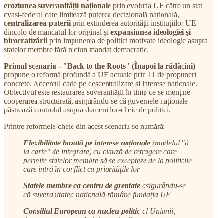
eroziunea suveranității naționale
prin evoluția UE către un stat
cvasi-federal care limitează puterea decizională națională,
centralizarea puterii
prin extinderea autorității instituțiilor UE
dincolo de mandatul lor original și
expansiunea ideologiei și
birocratizării
prin impunerea de politici motivate ideologic asupra
statelor membre fără niciun mandat democratic.
Primul scenariu - "Back to the Roots" (Înapoi la rădăcini)
propune o reformă profundă a UE actuale prin 11 de propuneri
concrete. Accentul cade pe descentralizare și interese naționale.
Obiectivul este restaurarea suveranității în timp ce se menține
cooperarea structurată, asigurându-se că guvernele naționale
păstrează controlul asupra domeniilor-cheie de politici.
Printre reformele-cheie din acest scenariu se numără:
Flexibilitate bazată pe interese naționale
(modelul "à
la carte" de integrare) cu clauză de retragere care
permite statelor membre să se excepteze de la politicile
care intră în conflict cu prioritățile lor
Statele membre ca centru de greutate
asigurându-se
că suveranitatea națională rămâne fundația UE
Consiliul European ca nucleu politic
al Uniunii,