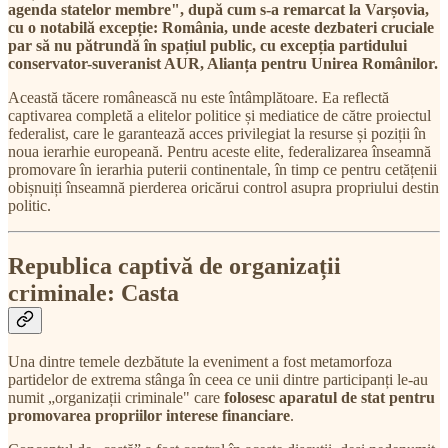
agenda statelor membre", după cum s-a remarcat la Varșovia,
cu o notabilă excepție: România, unde aceste dezbateri cruciale
par să nu pătrundă în spațiul public, cu excepția partidului
conservator-suveranist AUR, Alianța pentru Unirea Românilor.
Această tăcere românească nu este întâmplătoare. Ea reflectă
captivarea completă a elitelor politice și mediatice de către proiectul
federalist, care le garantează acces privilegiat la resurse și poziții în
noua ierarhie europeană. Pentru aceste elite, federalizarea înseamnă
promovare în ierarhia puterii continentale, în timp ce pentru cetățenii
obișnuiți înseamnă pierderea oricărui control asupra propriului destin
politic.
Republica captivă de organizații
criminale: Casta
Una dintre temele dezbătute la eveniment a fost metamorfoza
partidelor de extrema stânga în ceea ce unii dintre participanți le-au
numit „organizații criminale" care
folosesc aparatul de stat pentru
promovarea propriilor interese financiare
.