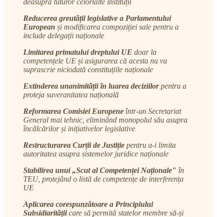
deasupra tuturor celorlalte instituții
Reducerea greutății legislative a Parlamentului
European
și modificarea compoziției sale pentru a
include delegații naționale
Limitarea primatului dreptului UE
doar la
competențele UE și asigurarea că acesta nu va
suprascrie niciodată constituțiile naționale
Extinderea unanimității în luarea deciziilor
pentru a
proteja suveranitatea națională
Reformarea Comisiei Europene
într-un Secretariat
General mai tehnic, eliminând monopolul său asupra
încălcărilor și inițiativelor legislative
Restructurarea Curții de Justiție
pentru a-i limita
autoritatea asupra sistemelor juridice naționale
Stabilirea unui „Scut al Competenței Naționale"
în
TEU, protejând o listă de competențe de interferența
UE
Aplicarea corespunzătoare a Principiului
Subsidiarității
care să permită statelor membre să-și