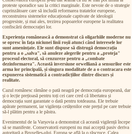
proteste sporadice sau la critici marginale. Este nevoie de o strategie
cuprinzătoare care să includă reformarea tratatelor europene,
reconstruirea sistemelor educaționale captivate de ideologii
progresiste, și mai ales, trezirea popoarelor europene la realitatea
confiscării democrației lor.
Experiența românească a demonstrat că oligarhiile moderne nu
se opresc în fața niciunei linii roșii atunci când interesele lor
sunt amenințate. Ele sunt dispuse să distrugă democrația
pentru a o „salva", să anuleze alegerile pentru a „proteja"
procesul electoral, să cenzureze pentru a „combate
dezinformarea". Această inversiune orwelliană a sensurilor este
arma lor principală, și singura modalitate de a o contracara este
expunerea sistematică a contradicțiilor dintre discurs și
realitate.
Cazul românesc rămâne o pată neagră pe democrația europeană, dar
și o lecție prețioasă pentru toți cei care cred că libertatea și
democrația sunt garantate o dată pentru totdeauna. Ele trebuie
apărate permanent, iar vigilența cetățenilor este prețul pe care trebuie
să-l plătim pentru a le păstra.
Evenimentul de la Varșovia a demonstrat că această vigilență începe
să se manifeste. Conservatorii europeni nu mai acceptă pasiv deriva
autoritară a Bruxelles-ului. Europa se află la o răscruce. Calea