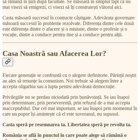
să rămână în țară după facultate. Se măsoară în simplul fapt că nu
mai visezi să emigrezi, ci visezi să îți construiești viitorul aici.
Casta măsoară succesul în contracte câștigate. Adevărata guvernare
măsoară succesul în probleme rezolvate. Diferența dintre cele două
este diferența dintre o afacere și o misiune, dintre o profesie și o
vocație, dintre a conduce pentru tine și a conduce pentru alții.
Casa Noastră sau Afacerea Lor?
Fiecare generație se confruntă cu o alegere definitorie. Părinții noștri
au ales să renunțe la comunism. Noi trebuie să alegem între a
accepta oligarhia sau a lupta pentru adevărata democrație.
Privilegiile nu se predau niciodată prin bunăvoință. Se iau înapoi
prin determinare, prin perseverență, prin refuzul de a mai accepta
inacceptabilul. Dar cel mai important, se iau înapoi prin momentul în
care un popor își amintește că el este suveranul, nu supusul.
Casta speră pe resemnarea ta. Libertatea speră pe revolta ta.
România se află în punctul în care poate alege să rămână o