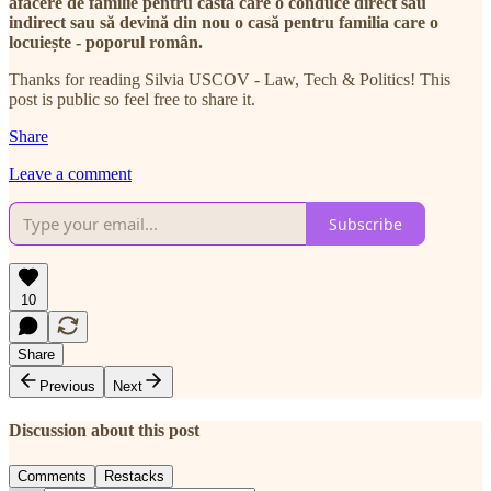
afacere de familie pentru casta care o conduce direct sau
indirect sau să devină din nou o casă pentru familia care o
locuiește - poporul român.
Thanks for reading Silvia USCOV - Law, Tech & Politics! This
post is public so feel free to share it.
Share
Leave a comment
Subscribe
10
Share
Previous
Next
Discussion about this post
Comments
Restacks