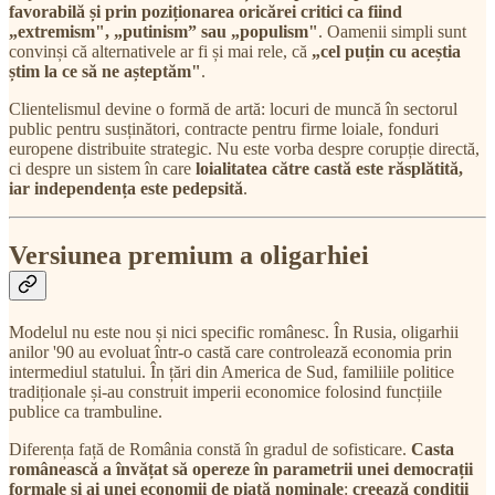
favorabilă și prin poziționarea oricărei critici ca fiind
„extremism", „putinism” sau „populism"
. Oamenii simpli sunt
convinși că alternativele ar fi și mai rele, că
„cel puțin cu aceștia
știm la ce să ne așteptăm"
.
Clientelismul devine o formă de artă: locuri de muncă în sectorul
public pentru susținători, contracte pentru firme loiale, fonduri
europene distribuite strategic. Nu este vorba despre corupție directă,
ci despre un sistem în care
loialitatea către castă este răsplătită,
iar independența este pedepsită
.
Versiunea premium a oligarhiei
Modelul nu este nou și nici specific românesc. În Rusia, oligarhii
anilor '90 au evoluat într-o castă care controlează economia prin
intermediul statului. În țări din America de Sud, familiile politice
tradiționale și-au construit imperii economice folosind funcțiile
publice ca trambuline.
Diferența față de România constă în gradul de sofisticare.
Casta
românească a învățat să opereze în parametrii unei democrații
formale și ai unei economii de piață nominale
:
creează condiții