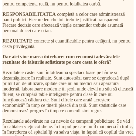
pentru competența reală, nu pentru loialitatea oarbă.
RESPONSABILITATEA
completă a celor care administrează
banii publici. Fiecare leu cheltuit trebuie justificat transparent.
Fiecare decizie care afectează viețile oamenilor trebuie asumată
personal de cei care o iau.
REZULTATE
concrete și cuantificabile pentru cetățeni, nu pentru
casta privilegiată.
Dar aici vine marea întrebare: cum recunoști adevăratele
rezultate de falsurile sofisticate pe care casta le oferă?
Rezultatele castei sunt întotdeauna spectaculoase pe hârtie și
dezamăgitoare în realitate. Sunt autostrăzi care se degradează după
primul an de utilizare, spitale care nu au medici sau aparatură
modernă, laboratoare moderne în școli unde elevii nu știu să citească
fluent, se cumpără table inteligente pentru clase în care nu
funcționează căldura etc. Sunt cifrele care arată „creștere
economică” în timp ce tinerii pleacă din țară. Sunt statisticile care
demonstrează progres în timp ce oamenii simt regres.
Rezultatele adevărate nu au nevoie de campanii publicitare. Se văd
în calitatea vieții cotidiene: în timpul pe care nu îl mai pierzi în trafic,
în încrederea că spitalul îți va salva viața, în faptul că copilul tău vrea