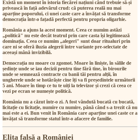
Există un moment în istoria fiecărei națiuni când trebuie să-și
privească în față adevărul crud: că puterea reală nu mai
aparține poporului, ci unei caste care a învățat să transforme
democrația într-o fațadă perfectă pentru propria oligarhie.
România a ajuns la acest moment. Ceea ce numim astăzi
„politică" nu este decât teatrul prin care casta își legitimează
dominația. Ceea ce numim „alegeri" sunt doar ritualuri prin
care ni se oferă iluzia alegerii între variante pre-selectate de
aceeași mână invizibilă.
Democrația nu moare cu zgomot. Moare în liniște, în sălile de
ședințe unde se iau decizii pentru tine fără tine, în birourile
unde se semnează contracte cu banii tăi pentru alții, în
ungherele unde se hotărăște cine îți va fi președintele următorii
5 ani. Moare în timp ce tu te uiți la televizor și crezi că ceea ce
vezi pe ecran se numește politică.
România nu a căzut într-o zi. A fost vândută bucată cu bucată,
licitație cu licitație, numire cu numire, până când s-a trezit că nu
mai este a ei. Bun venit în România care aparține unei caste ce a
învățat să transforme statul într-o afacere de familie.
Elita falsă a României