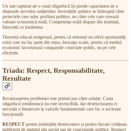
Un stat capturat de o castă oligarhică își pierde capacitatea de a
răspunde nevoilor cetățenilor. Investițiile publice se îndreaptă către
proiectele care aduc profituri politice, nu către cele care creează
valoare economică reală. Competența reală dispare din instituții,
înlocuită cu loialitatea.
Tineretul educat emigrează, pentru că sistemul nu oferă oportunități
celor care nu fac parte din rețea. Inovația scade, pentru că mediul
economic favorizează companiile conectate politic, nu pe cele
eficiente.
Triada: Respect, Responsabilitate,
Rezultate
Recunoașterea problemei este primul pas către soluție. Casta
oligarhică românească nu este invincibilă, dar destructurarea ei
necesită o întoarcere la valorile fundamentale care fac o societate
funcțională:
RESPECT
pentru instituțiile democratice și pentru fiecare cetățean,
indiferent de statutul său social sau de conexiunile politice. Respect