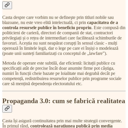
Casta despre care vorbim nu se defineşte prin titluri nobile sau
blazoane, nu este vreo elită intelectuală, ci prin
capacitatea de a
controla resursele publice în beneficiu propriu
. Este compusă din
politicieni de carieră, directori de companii de stat, contractori
privilegiați și o rețea de intermediari care facilitează schimburile de
favoruri. Aceștia nu sunt neapărat corupți în sensul clasic - mulți
operează în limitele legii, dar o lege pe care ei înșiși o modelează
(poate unii sunteți familiarizați cu conceptul de „lawfare”).
Metoda de operare este subtilă, dar eficientă: licitații publice cu
specificații atât de precise încât doar anumite firme pot câștiga,
numiri în funcții cheie bazate pe loialitate mai degrabă decât pe
competență, redistribuirea resurselor publice prin programe sociale
care să mențină dependența electoratului etc.
Propaganda 3.0: cum se fabrică realitatea
Casta își asigură continuitatea prin mai multe strategii convergente.
În primul rând,
controlează narațiunea publică prin media