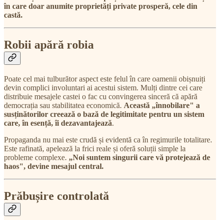
în care doar anumite proprietăți private prosperă, cele din
castă.
Robii apără robia
Poate cel mai tulburător aspect este felul în care oamenii obișnuiți
devin complici involuntari ai acestui sistem. Mulți dintre cei care
distribuie mesajele castei o fac cu convingerea sinceră că apără
democrația sau stabilitatea economică.
Această „înnobilare" a
susținătorilor creează o bază de legitimitate pentru un sistem
care, în esență, îi dezavantajează
.
Propaganda nu mai este crudă și evidentă ca în regimurile totalitare.
Este rafinată, apelează la frici reale și oferă soluții simple la
probleme complexe.
„Noi suntem singurii care vă protejează de
haos", devine mesajul central.
Prăbușire controlată