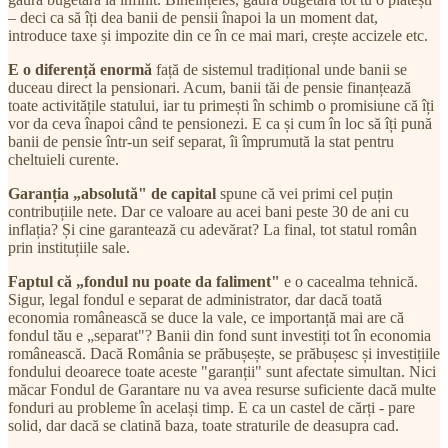
– deci ca să îți dea banii de pensii înapoi la un moment dat,
introduce taxe și impozite din ce în ce mai mari, crește accizele etc.
E o diferență enormă
față de sistemul tradițional unde banii se
duceau direct la pensionari. Acum, banii tăi de pensie finanțează
toate activitățile statului, iar tu primești în schimb o promisiune că îți
vor da ceva înapoi când te pensionezi. E ca și cum în loc să îți pună
banii de pensie într-un seif separat, îi împrumută la stat pentru
cheltuieli curente.
Garanția „absolută" de capital
spune că vei primi cel puțin
contribuțiile nete. Dar ce valoare au acei bani peste 30 de ani cu
inflația? Și cine garantează cu adevărat? La final, tot statul român
prin instituțiile sale.
Faptul că „fondul nu poate da faliment"
e o cacealma tehnică.
Sigur, legal fondul e separat de administrator, dar dacă toată
economia românească se duce la vale, ce importanță mai are că
fondul tău e „separat"? Banii din fond sunt investiți tot în economia
românească. Dacă România se prăbușește, se prăbușesc și investițiile
fondului deoarece toate aceste "garanții" sunt afectate simultan. Nici
măcar Fondul de Garantare nu va avea resurse suficiente dacă multe
fonduri au probleme în același timp. E ca un castel de cărți - pare
solid, dar dacă se clatină baza, toate straturile de deasupra cad.