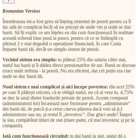
7
Romanian Version
Întotdeauna mi-a fost greu să înțeleg sistemul de pensii pentru ca îl
fac atât de complicat încât să nu pricepi de unde vin și unde se duc
banii. Să îți explic ce am înțeles eu din cum funcționează în realitate
această schemă bine pusă la punct, pentru că ce se întâmplă cu
pilonul 2 e mai degrabă o operațiune financiară, în care Casta
împarte banii tăi, decât un simplu sistem de pensii.
Vechiul sistem era simplu:
tu plăteai 25% din salariu către stat,
statul lua banii și îi dădea direct pensionarilor de azi. Banii se duceau
exact unde trebuia - la pensii. Nu era eficient, dar cel puțin era clar
unde se duc banii tăi.
Noul sistem e mai complicat și aici începe povestea:
din acei 25%
pe care îi plătești oricum, că te obligă statul, nu că ai vrea tu, 4,75%
se duc la unul dintre fondurile private de pensii. Aceste companii
(administratorii lor) încasează taxe frumoase pentru „administrare"
din banii tăi, de parcă ți-a cerut cineva părerea dacă vrei să ți-I
administreze sau nu, și restul îl „investesc". Dar ghici unde? Înapoi
la stat, cumpărând titluri de stat (mare parte, că mai investesc și pe la
companii).
Iată cum funcționează circuitul:
tu dai banii la stat, statul dă o