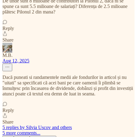
De unde sunt 8 milioane de contributori la Pilonul 2, daca ni se
spune ca sunt 5.5 milioane de salariați? Diferența de 2.5 milioane
plătesc Pilonul 2 din mana?
Reply
Share
M.B.
Aug 12, 2025
Dacă puneati si randamentele medii ale fondurilor in articol și nu
"uitati" sa specificati că acei bani pe care oamenii îi plimbă se
înmulțesc prin încasarea de dividende, dobânzi și profit din investiții
atunci poate că textul era demn de luat in seama.
Reply
Share
5 replies by Silvia Uscov and others
5 more comments...