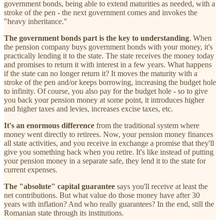
government bonds, being able to extend maturities as needed, with a
stroke of the pen - the next government comes and invokes the
"heavy inheritance."
The government bonds part is the key to understanding
. When
the pension company buys government bonds with your money, it's
practically lending it to the state. The state receives the money today
and promises to return it with interest in a few years. What happens
if the state can no longer return it? It moves the maturity with a
stroke of the pen and/or keeps borrowing, increasing the budget hole
to infinity. Of course, you also pay for the budget hole - so to give
you back your pension money at some point, it introduces higher
and higher taxes and levies, increases excise taxes, etc.
It's an enormous difference
from the traditional system where
money went directly to retirees. Now, your pension money finances
all state activities, and you receive in exchange a promise that they'll
give you something back when you retire. It's like instead of putting
your pension money in a separate safe, they lend it to the state for
current expenses.
The "absolute" capital guarantee
says you'll receive at least the
net contributions. But what value do those money have after 30
years with inflation? And who really guarantees? In the end, still the
Romanian state through its institutions.