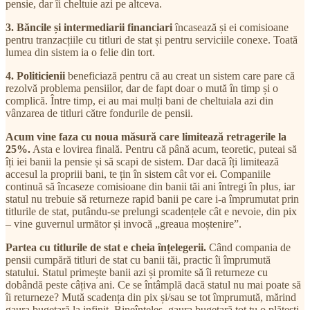
pensie, dar îi cheltuie azi pe altceva.
3. Băncile și intermediarii financiari
încasează și ei comisioane
pentru tranzacțiile cu titluri de stat și pentru serviciile conexe. Toată
lumea din sistem ia o felie din tort.
4. Politicienii
beneficiază pentru că au creat un sistem care pare că
rezolvă problema pensiilor, dar de fapt doar o mută în timp și o
complică. Între timp, ei au mai mulți bani de cheltuiala azi din
vânzarea de titluri către fondurile de pensii.
Acum vine faza cu noua măsură care limitează retragerile la
25%.
Asta e lovirea finală. Pentru că până acum, teoretic, puteai să
îți iei banii la pensie și să scapi de sistem. Dar dacă îți limitează
accesul la propriii bani, te țin în sistem cât vor ei. Companiile
continuă să încaseze comisioane din banii tăi ani întregi în plus, iar
statul nu trebuie să returneze rapid banii pe care i-a împrumutat prin
titlurile de stat, putându-se prelungi scadențele cât e nevoie, din pix
– vine guvernul următor și invocă „greaua moștenire”.
Partea cu titlurile de stat e cheia înțelegerii.
Când compania de
pensii cumpără titluri de stat cu banii tăi, practic îi împrumută
statului. Statul primește banii azi și promite să îi returneze cu
dobândă peste câțiva ani. Ce se întâmplă dacă statul nu mai poate să
îi returneze? Mută scadența din pix și/sau se tot împrumută, mărind
gaura bugetară la infinit. Bineînțeles, gaura bugetară tot tu o plătești