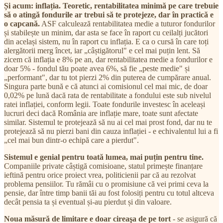
Și acum: inflația. Teoretic, rentabilitatea minimă pe care trebuie
să o atingă fondurile ar trebui să te protejeze, dar în practică e
o capcană.
ASF calculează rentabilitatea medie a tuturor fondurilor
și stabilește un minim, dar asta se face în raport cu ceilalți jucători
din același sistem, nu în raport cu inflația. E ca o cursă în care toți
alergătorii merg încet, iar „câștigătorul" e cel mai puțin lent. Să
zicem că inflația e 8% pe an, dar rentabilitatea medie a fondurilor e
doar 5% - fondul tău poate avea 6%, să fie „peste medie" și
„performant", dar tu tot pierzi 2% din puterea de cumpărare anual.
Singura parte bună e că atunci ai comisionul cel mai mic, de doar
0,02% pe lună dacă rata de rentabilitate a fondului este sub nivelul
ratei inflației, conform legii. Toate fondurile investesc în aceleași
lucruri deci dacă România are inflație mare, toate sunt afectate
similar. Sistemul te protejează să nu ai cel mai prost fond, dar nu te
protejează să nu pierzi bani din cauza inflației - e echivalentul lui a fi
„cel mai bun dintr-o echipă care a pierdut".
Sistemul e genial pentru toată lumea, mai puțin pentru tine.
Companiile private câștigă comisioane, statul primește finanțare
ieftină pentru orice proiect vrea, politicienii par că au rezolvat
problema pensiilor. Tu rămâi cu o promisiune că vei primi ceva la
pensie, dar între timp banii tăi au fost folosiți pentru cu totul altceva
decât pensia ta și eventual și-au pierdut și din valoare.
Noua măsură de limitare e doar cireaşa de pe tort
- se asigură că