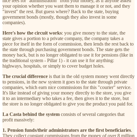
nice fees for "administration" from your money, as if anyone asked
your opinion whether you want them to manage it or not, and they
"invest" the rest. But guess where? Back to the state, buying
government bonds (mostly, though they also invest in some
companies).
Here's how the circuit works
: you give money to the state, the
state gives a portion to a private company, the company takes a
piece for itself in the form of commission, then lends the rest back to
the state through purchasing government bonds. The state gets the
money back, but is no longer obligated to use it for pensions (like in
the traditional system - Pillar 1) - it can use it for anything:
highways, hospitals, or simply to cover budget holes.
The crucial difference
is that in the old system money went directly
to pensions, in the new system it goes to the state through private
companies, which earn nice commissions for this "courier" service.
It's like instead of giving your money directly to the store, you give
it to an intermediary who takes a fee, then gives it to the store, but
the store is no longer obligated to give you the product you paid for.
La Casta behind the system
consists of several categories that
profit massively:
1. Pension funds/their administrators are the first beneficiaries
.
They collect constant commissions from the money of over 8 million