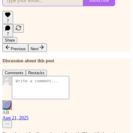
Subscribe
7
7
Share
Previous
Next
Discussion about this post
Comments
Restacks
AB
Aug 21, 2025