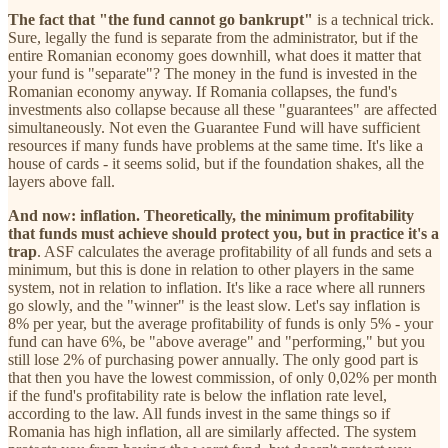
The fact that "the fund cannot go bankrupt"
is a technical trick.
Sure, legally the fund is separate from the administrator, but if the
entire Romanian economy goes downhill, what does it matter that
your fund is "separate"? The money in the fund is invested in the
Romanian economy anyway. If Romania collapses, the fund's
investments also collapse because all these "guarantees" are affected
simultaneously. Not even the Guarantee Fund will have sufficient
resources if many funds have problems at the same time. It's like a
house of cards - it seems solid, but if the foundation shakes, all the
layers above fall.
And now: inflation. Theoretically, the minimum profitability
that funds must achieve should protect you, but in practice it's a
trap
. ASF calculates the average profitability of all funds and sets a
minimum, but this is done in relation to other players in the same
system, not in relation to inflation. It's like a race where all runners
go slowly, and the "winner" is the least slow. Let's say inflation is
8% per year, but the average profitability of funds is only 5% - your
fund can have 6%, be "above average" and "performing," but you
still lose 2% of purchasing power annually. The only good part is
that then you have the lowest commission, of only 0,02% per month
if the fund's profitability rate is below the inflation rate level,
according to the law. All funds invest in the same things so if
Romania has high inflation, all are similarly affected. The system