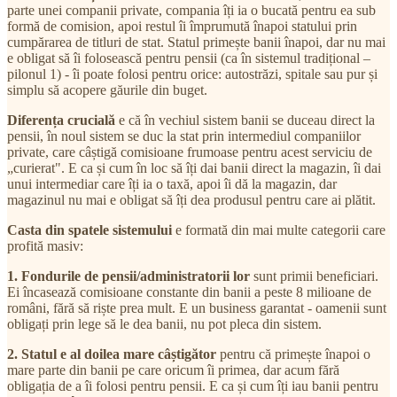
parte unei companii private, compania îți ia o bucată pentru ea sub
formă de comision, apoi restul îi împrumută înapoi statului prin
cumpărarea de titluri de stat. Statul primește banii înapoi, dar nu mai
e obligat să îi folosească pentru pensii (ca în sistemul tradițional –
pilonul 1) - îi poate folosi pentru orice: autostrăzi, spitale sau pur și
simplu să acopere găurile din buget.
Diferența crucială
e că în vechiul sistem banii se duceau direct la
pensii, în noul sistem se duc la stat prin intermediul companiilor
private, care câștigă comisioane frumoase pentru acest serviciu de
„curierat". E ca și cum în loc să îți dai banii direct la magazin, îi dai
unui intermediar care îți ia o taxă, apoi îi dă la magazin, dar
magazinul nu mai e obligat să îți dea produsul pentru care ai plătit.
Casta din spatele sistemului
e formată din mai multe categorii care
profită masiv:
1.
Fondurile de pensii/administratorii lor
sunt primii beneficiari.
Ei încasează comisioane constante din banii a peste 8 milioane de
români, fără să riște prea mult. E un business garantat - oamenii sunt
obligați prin lege să le dea banii, nu pot pleca din sistem.
2. Statul e al doilea mare câștigător
pentru că primește înapoi o
mare parte din banii pe care oricum îi primea, dar acum fără
obligația de a îi folosi pentru pensii. E ca și cum îți iau banii pentru